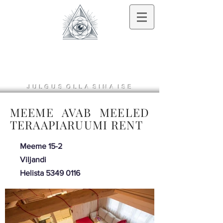
VILJANDI
TERAPEUDID
J U L G U S O L L A S
I N
A I S E
MEEME AVAB MEELED
TERAAPIARUUMI RENT
Meeme 15-2
Viljandi
Helista
5349 0116